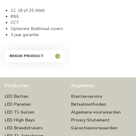
12, 18 of 25 Watt
IP65
CCT
Optionele Bulkhead covers
3 jaar garantie
BEKIJK PRODUCT
Producten
Algemeen
LED Batten
Klantenservice
LED Panelen
Betaalmethoden
LED TL buizen
Algemene voorwaarden
LED High Bays
Privacy Statement
LED Breedstralers
Garantievoorwaarden
LED TL Armaturen