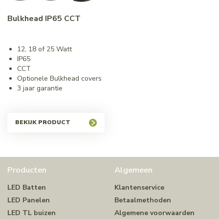
Bulkhead IP65 CCT
12, 18 of 25 Watt
IP65
CCT
Optionele Bulkhead covers
3 jaar garantie
BEKIJK PRODUCT
Producten
Algemeen
LED Batten
Klantenservice
LED Panelen
Betaalmethoden
LED TL buizen
Algemene voorwaarden