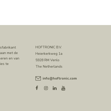
HOFTRONIC B.V.
sfabrikant
staan met de
Heierkerkweg 1a
iseren en van
5928 RM Venlo
ies te
The Netherlands
info@hoftronic.com