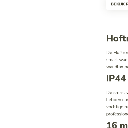
BEKIJK
Hoft
De Hoftron
smart wand
wandlampen
IP44
De smart w
hebben nam
vochtige r
profession
16 m