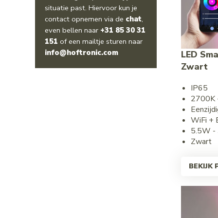
situatie past. Hiervoor kun je
contact opnemen via de
chat
,
even bellen naar
+31 85 30 31
151
of een mailtje sturen naar
info@hoftronic.com
LED Sma
Zwart
IP65
2700K
Eenzijdi
WiFi +
5.5W -
Zwart
BEKIJK