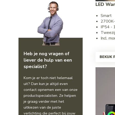
LED Wan
Smart
2700K-
IP54 -
Tweezij
Incl. m
Heb je nog vragen of
BEKIJK
liever de hulp van een
specialist?
Kom je er toch niet helemaal
uit? Dan kun je altijd even
contact opnemen een van onze
productspecialisten. Ze helpen
je graag verder met het
uitkiezen van de juiste
verlichting die perfect bij jouw