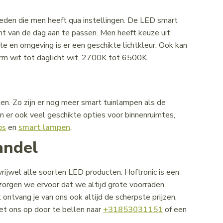
den die men heeft qua instellingen. De LED smart
ent van de dag aan te passen. Men heeft keuze uit
imte en omgeving is er een geschikte lichtkleur. Ook kan
m wit tot daglicht wit, 2700K tot 6500K.
rten. Zo zijn er nog meer smart tuinlampen als de
jn er ook veel geschikte opties voor binnenruimtes,
ps
en
smart lampen
.
andel
vrijwel alle soorten LED producten. Hoftronic is een
 zorgen we ervoor dat we altijd grote voorraden
t ontvang je van ons ook altijd de scherpste prijzen,
et ons op door te bellen naar
+31853031151
of een