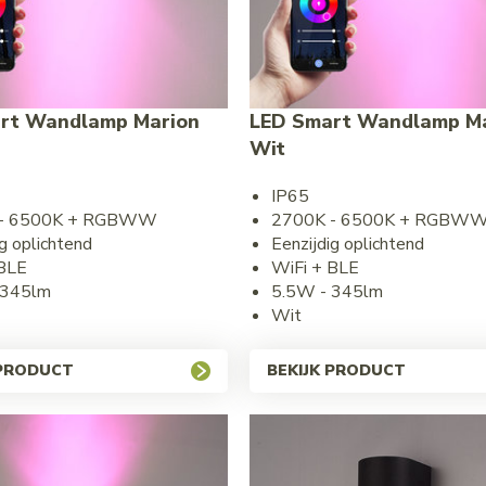
rt Wandlamp Marion
LED Smart Wandlamp M
Wit
IP65
 - 6500K + RGBWW
2700K - 6500K + RGBW
g oplichtend
Eenzijdig oplichtend
 BLE
WiFi + BLE
 345lm
5.5W - 345lm
Wit
 PRODUCT
BEKIJK PRODUCT