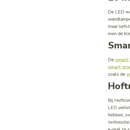
De LED wan
wandlampen
maar liefst
men de kle
Smar
De
smart
smart gro
zoals de
s
Hoft
Bij Hoftro
LED verlic
hebben, zod
technische
e-mail te 