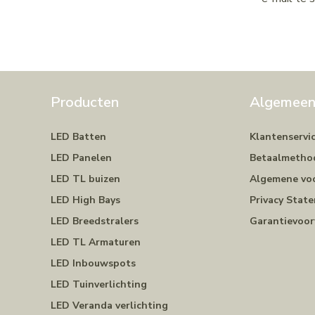
Producten
Algemee
LED Batten
Klantenservi
LED Panelen
Betaalmetho
LED TL buizen
Algemene vo
LED High Bays
Privacy Stat
LED Breedstralers
Garantievoo
LED TL Armaturen
LED Inbouwspots
LED Tuinverlichting
LED Veranda verlichting