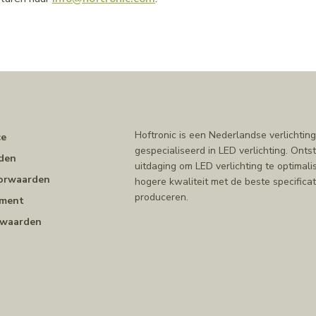
n
Hoftronic is een Nederlandse verlichting
ce
gespecialiseerd in LED verlichting. Ont
den
uitdaging om LED verlichting te optimal
orwaarden
hogere kwaliteit met de beste specificat
produceren.
ement
rwaarden