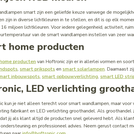
dlampen smart zijn een geliefde keuze vanwege de mogelijkhe
 zijn in diverse lichtkleuren in te stellen, en dit is op elk mom
 16 miljoen lichtkleuren. Voor iedere gelegenheid, activiteit, ru
urtemperatuur van de smart wandlampen instellen van zeer war
t home producten
 home producten
van Hoftronic zijn er in allerlei vormen en soo
ndspots
,
smart prikspots
en
smart solarlampen
. Daarnaast zi
mart inbouwspots
,
smart opbouwverlichting
,
smart LED stri
ronic, LED verlichting grooth
nic kun je niet alleen terecht voor smart wandlampen, maar voor 
hting fabrikant en LED verlichting groothandel. Als groothandel
at jij als klant altijd de producten snel geleverd hebt. Als klan
 ondersteuning en professioneel advies. Neem gerust contact m
sturen naar
info@hoftronic.com
.