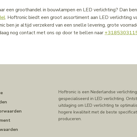
ar een groothandel in bouwlampen en LED verlichting? Dan ben j
del
. Hoftronic biedt een groot assortiment aan LED verlichting
nic ben je altijd verzekerd van een snelle levering, grote voorra
ag nog contact met ons op door te bellen naar
+318530311
n
Hoftronic is een Nederlandse verlichting
ce
gespecialiseerd in LED verlichting. Ont
den
uitdaging om LED verlichting te optimal
orwaarden
hogere kwaliteit met de beste specificat
produceren.
ement
rwaarden