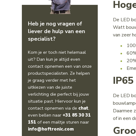
Hoge
De LED bou
Heb je nog vragen of
Watt bouw
liever de hulp van een
van zeer h
specialist?
100
Kom je er toch niet helemaal
60%
uit? Dan kun je altijd even
20%
contact opnemen een van onze
Emer
productspecialisten. Ze helpen
IP65
je graag verder met het
uitkiezen van de juiste
verlichting die perfect bij jouw
De LED bou
situatie past. Hiervoor kun je
bouwlampe
contact opnemen via de
chat
,
Daarmee zi
even bellen naar
+31 85 30 31
of in een d
151
of een mailtje sturen naar
Groo
info@hoftronic.com