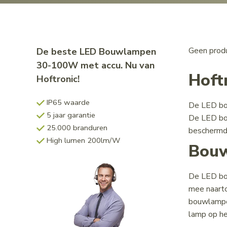
Geen produ
De beste LED Bouwlampen
30-100W met accu. Nu van
Hoft
Hoftronic!
IP65 waarde
De LED bou
5 jaar garantie
De LED bou
25.000 branduren
beschermd
High lumen 200lm/W
Bouw
De LED bou
mee naarto
bouwlampen
lamp op he