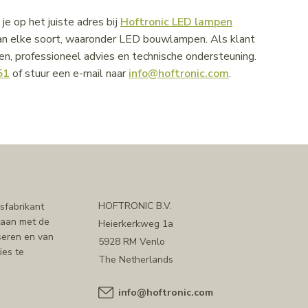
e op het juiste adres bij
Hoftronic LED lampen
 van elke soort, waaronder LED bouwlampen. Als klant
den, professioneel advies en technische ondersteuning.
51
of stuur een e-mail naar
info@hoftronic.com
.
HOFTRONIC B.V.
sfabrikant
staan met de
Heierkerkweg 1a
iseren en van
5928 RM Venlo
ies te
The Netherlands
info@hoftronic.com