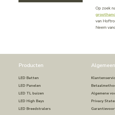
Op zoek na
groothan
van Hoftro
Neem vanda
Producten
Algemee
LED Batten
Klantenservi
LED Panelen
Betaalmetho
LED TL buizen
Algemene vo
LED High Bays
Privacy Stat
LED Breedstralers
Garantievoo