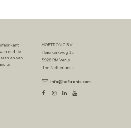
HOFTRONIC B.V.
sfabrikant
staan met de
Heierkerkweg 1a
iseren en van
5928 RM Venlo
ies te
The Netherlands
info@hoftronic.com