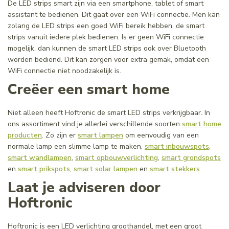
De LED strips smart zijn via een smartphone, tablet of smart
assistant te bedienen. Dit gaat over een WiFi connectie. Men kan
zolang de LED strips een goed WiFi bereik hebben, de smart
strips vanuit iedere plek bedienen. Is er geen WiFi connectie
mogelijk, dan kunnen de smart LED strips ook over Bluetooth
worden bediend. Dit kan zorgen voor extra gemak, omdat een
WiFi connectie niet noodzakelijk is.
Creëer een smart home
Niet alleen heeft Hoftronic de smart LED strips verkrijgbaar. In
ons assortiment vind je allerlei verschillende soorten
smart home
producten
. Zo zijn er
smart lampen
om eenvoudig van een
normale lamp een slimme lamp te maken,
smart inbouwspots
,
smart wandlampen
,
smart opbouwverlichting
,
smart grondspots
en
smart prikspots
,
smart solar lampen
en
smart stekkers
.
Laat je adviseren door
Hoftronic
Hoftronic is een LED verlichting groothandel, met een groot