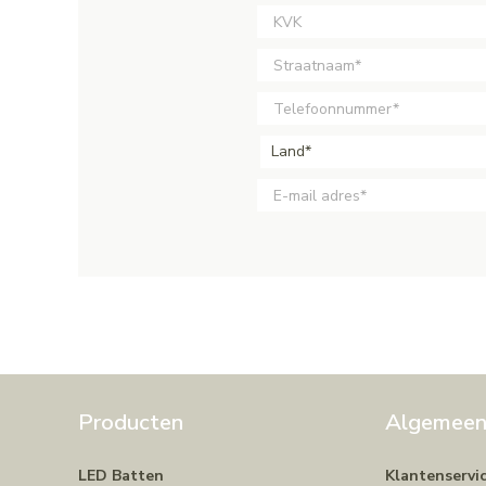
Land*
Producten
Algemee
LED Batten
Klantenservi