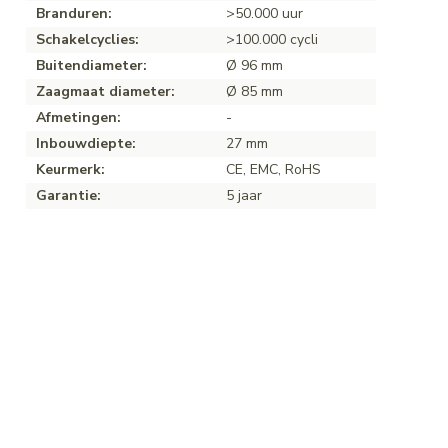
Branduren:
>50.000 uur
Schakelcyclies:
>100.000 cycli
Buitendiameter:
Ø 96 mm
Zaagmaat diameter:
Ø 85 mm
Afmetingen:
-
Inbouwdiepte:
27 mm
Keurmerk:
CE, EMC, RoHS
Garantie:
5 jaar