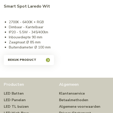
Smart Spot Laredo Wit
2700K - 6400K + RGB
Dimbaar - Kantelbaar
IP20 - 5.5W - 345/400lm
Inbouwdiepte 90 mm
Zaagmaat Ø 85 mm
Buitendiameter Ø 100 mm
BEKIJK PRODUCT
Producten
Algemeen
LED Batten
Klantenservice
LED Panelen
Betaalmethoden
LED TL buizen
Algemene voorwaarden