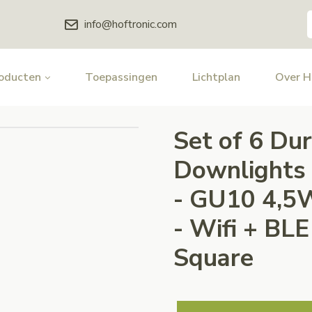
info@hoftronic.com
oducten
Toepassingen
Lichtplan
Over 
Set of 6 D
Downlights 
- GU10 4,5
- Wifi + BLE 
Square