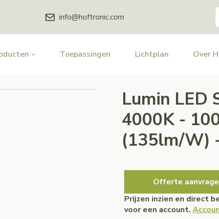
info@hoftronic.com
oducten
Toepassingen
Lichtplan
Over 
Lumin LED St
4000K - 10
(135lm/W) - 
Offerte aanvrage
Prijzen inzien en direct 
voor een account.
Accoun