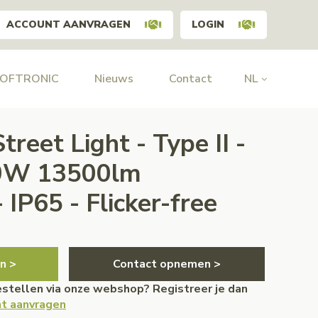
ACCOUNT AANVRAGEN
LOGIN
HOFTRONIC
Nieuws
Contact
NL
reet Light - Type II -
0W 13500lm
IP65 - Flicker-free
n >
Contact opnemen >
bestellen via onze webshop? Registreer je dan
t aanvragen