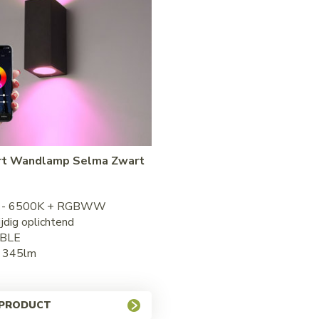
rt Wandlamp Selma Zwart
 - 6500K + RGBWW
dig oplichtend
 BLE
 345lm
 PRODUCT