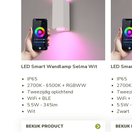
LED Smart Wandlamp Selma Wit
LED Sma
IP65
IP65
2700K - 6500K + RGBWW
2700K
Tweezijdig oplichtend
Tweezij
WiFi + BLE
WiFi +
5.5W - 345lm
5.5W -
Wit
Zwart
BEKIJK PRODUCT
BEKIJK