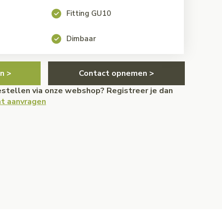
Fitting GU10
Dimbaar
n >
Contact opnemen >
bestellen via onze webshop? Registreer je dan
t aanvragen