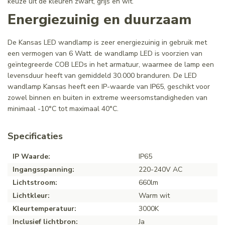
keuze uit de kleuren zwart, grijs en wit.
Energiezuinig en duurzaam
De Kansas LED wandlamp is zeer energiezuinig in gebruik met
een vermogen van 6 Watt. de wandlamp LED is voorzien van
geïntegreerde COB LEDs in het armatuur, waarmee de lamp een
levensduur heeft van gemiddeld 30.000 branduren. De LED
wandlamp Kansas heeft een IP-waarde van IP65, geschikt voor
zowel binnen en buiten in extreme weersomstandigheden van
minimaal -10°C tot maximaal 40°C.
Specificaties
IP Waarde:
IP65
Ingangsspanning:
220-240V AC
Lichtstroom:
660lm
Lichtkleur:
Warm wit
Kleurtemperatuur:
3000K
Inclusief lichtbron:
Ja