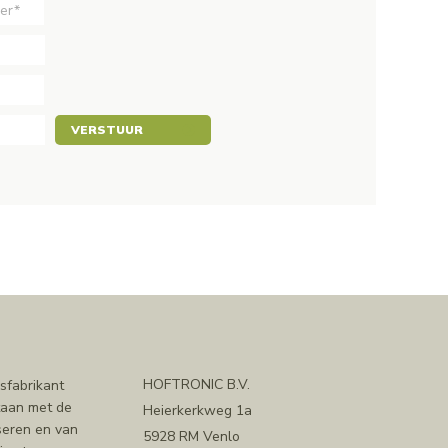
VERSTUUR
HOFTRONIC B.V.
sfabrikant
staan met de
Heierkerkweg 1a
iseren en van
5928 RM Venlo