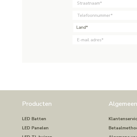
Land*
Producten
Algemee
LED Batten
Klantenservi
LED Panelen
Betaalmetho