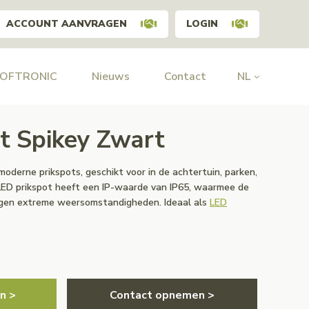
ACCOUNT AANVRAGEN
LOGIN
HOFTRONIC
Nieuws
Contact
NL
t Spikey Zwart
moderne prikspots, geschikt voor in de achtertuin, parken,
LED prikspot heeft een IP-waarde van IP65, waarmee de
egen extreme weersomstandigheden. Ideaal als
LED
n >
Contact opnemen >