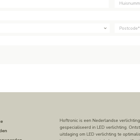
n
Hoftronic is een Nederlandse verlichting
ce
gespecialiseerd in LED verlichting. Ont
den
uitdaging om LED verlichting te optimal