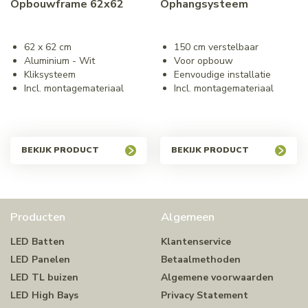
Opbouwframe 62x62
Ophangsysteem
62 x 62 cm
150 cm verstelbaar
Aluminium - Wit
Voor opbouw
Kliksysteem
Eenvoudige installatie
Incl. montagemateriaal
Incl. montagemateriaal
BEKIJK PRODUCT
BEKIJK PRODUCT
Producten
Algemeen
LED Batten
Klantenservice
LED Panelen
Betaalmethoden
LED TL buizen
Algemene voorwaarden
LED High Bays
Privacy Statement