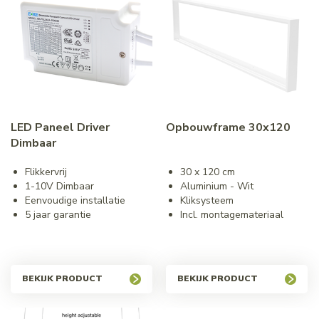
LED Paneel Driver
Opbouwframe 30x120
Dimbaar
Flikkervrij
30 x 120 cm
1-10V Dimbaar
Aluminium - Wit
Eenvoudige installatie
Kliksysteem
5 jaar garantie
Incl. montagemateriaal
BEKIJK PRODUCT
BEKIJK PRODUCT