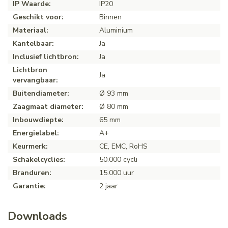
IP Waarde:
IP20
Geschikt voor:
Binnen
Materiaal:
Aluminium
Kantelbaar:
Ja
Inclusief lichtbron:
Ja
Lichtbron
Ja
vervangbaar:
Buitendiameter:
Ø 93 mm
Zaagmaat diameter:
Ø 80 mm
Inbouwdiepte:
65 mm
Energielabel:
A+
Keurmerk:
CE, EMC, RoHS
Schakelcyclies:
50.000 cycli
Branduren:
15.000 uur
Garantie:
2 jaar
Downloads