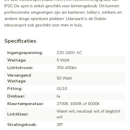
IP20. De spot is enkel geschikt voor binnengebruik. Dit kunnen
professionele omgevingen zijn als kantoren, lobby’s, winkels en
andere droge openbare plekken. Uiteraard is de Dublin
inbouwspot ook geschikt voor men in huis.
Specificaties
Ingangsspanning:
220-240V AC
Wattage:
5 Watt
Lichtstroom:
350-400lm
Vervangend
50 Watt
Wattage:
Fitting:
GU10
Dimbaar:
Ja
Kleurtemperatuur:
2700K, 4000K of 6000K
Warm wit, neutraal wit of daglicht
Lichtkleur:
wit
Stralingshoek:
38°