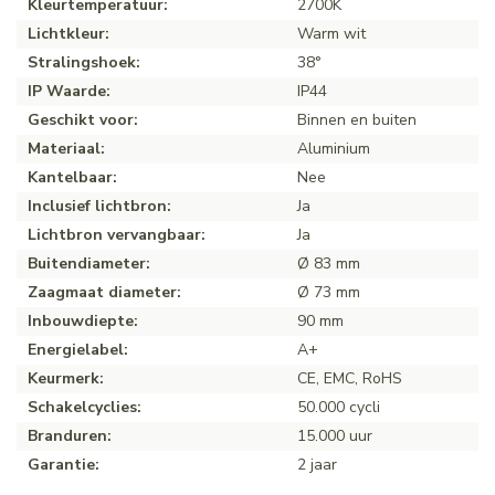
Kleurtemperatuur:
2700K
Lichtkleur:
Warm wit
Stralingshoek:
38°
IP Waarde:
IP44
Geschikt voor:
Binnen en buiten
Materiaal:
Aluminium
Kantelbaar:
Nee
Inclusief lichtbron:
Ja
Lichtbron vervangbaar:
Ja
Buitendiameter:
Ø 83 mm
Zaagmaat diameter:
Ø 73 mm
Inbouwdiepte:
90 mm
Energielabel:
A+
Keurmerk:
CE, EMC, RoHS
Schakelcyclies:
50.000 cycli
Branduren:
15.000 uur
Garantie:
2 jaar