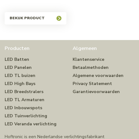
BEKIJK PRODUCT
Producten
Algemeen
LED Batten
Klantenservice
LED Panelen
Betaalmethoden
LED TL buizen
Algemene voorwaarden
LED High Bays
Privacy Statement
LED Breedstralers
Garantievoorwaarden
LED TL Armaturen
LED Inbouwspots
LED Tuinverlichting
LED Veranda verlichting
Hoftronic is een Nederlandse verlichtingsfabrikant