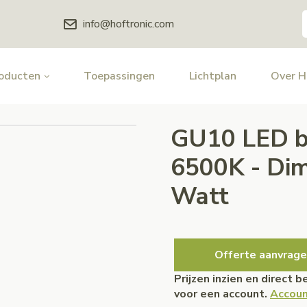
info@hoftronic.com
oducten
Toepassingen
Lichtplan
Over 
GU10 LED bu
6500K - Dim
Watt
Offerte aanvrage
Prijzen inzien en direct 
voor een account.
Accoun