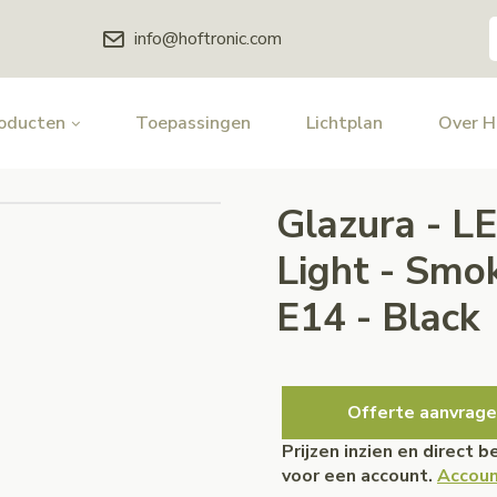
info@hoftronic.com
oducten
Toepassingen
Lichtplan
Over 
Glazura - L
Light - Smok
E14 - Black
Offerte aanvrage
Prijzen inzien en direct 
voor een account.
Accoun