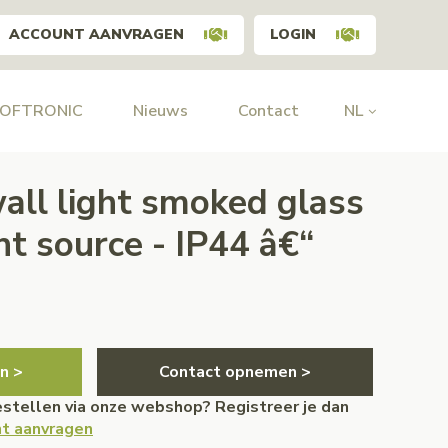
ACCOUNT AANVRAGEN
LOGIN
HOFTRONIC
Nieuws
Contact
NL
all light smoked glass
ght source - IP44 â€“
n >
Contact opnemen >
bestellen via onze webshop? Registreer je dan
t aanvragen